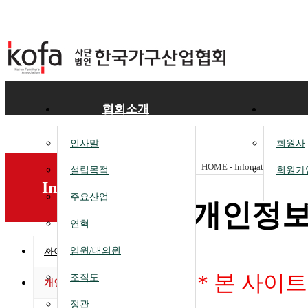
협회소개
인사말
회원사
HOME - Infomation -
개인정
설립목적
회원가
Infomation
주요산업
개인정보
연혁
임원/대의원
사이트맵
* 본 사이
조직도
개인정보 취급방침
정관