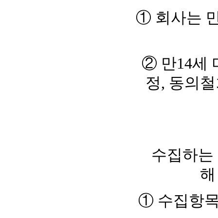
① 회사는 
② 만14세
정, 동의철
수집하는 
해
① 수집항목 